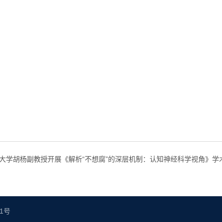
大学胡杨副教授开展《解析“不想腐”的深层机制：认知神经科学视角》学
61号