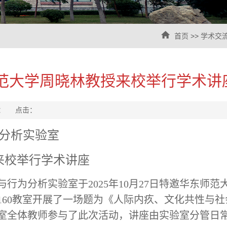
首页
>>
学术交
范大学周晓林教授来校举行学术讲
源： 点击：
分析实验室
来校举行学术讲座
与行为分析实验室于
2025年10月27日
特邀
华东师范
160教室
开展了一场
题为《人际内疚、文化共性与社
室全体教师参与了此次活动
，讲座由实验室分管日